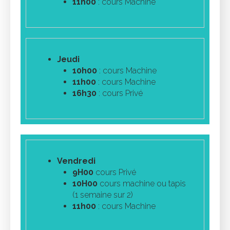
11h00
: cours Machine
Jeudi
10h00
: cours Machine
11h00
: cours Machine
16h30
: cours Privé
Vendredi
9H00
cours Privé
10H00
cours machine ou tapis
(1 semaine sur 2)
11h00
: cours Machine