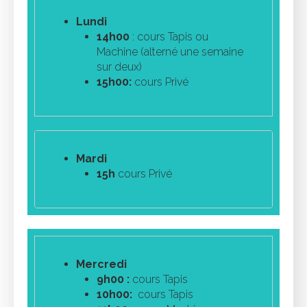
Lundi
14h00
: cours Tapis ou
Machine (alterné une semaine
sur deux)
15h00:
cours Privé
Mardi
15h
cours Privé
Mercredi
9h00 :
cours Tapis
10h00:
cours Tapis